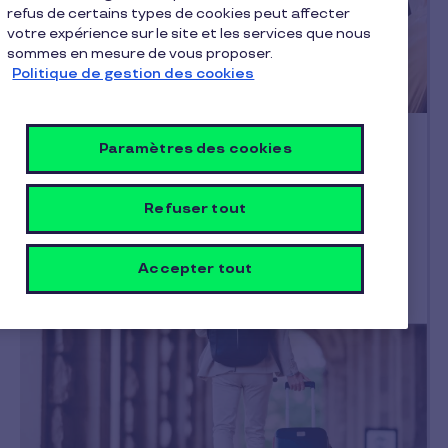
refus de certains types de cookies peut affecter
votre expérience sur le site et les services que nous
sommes en mesure de vous proposer.
Politique de gestion des cookies
Le blog de la qualité de vie
Paramètres des cookies
Comment la lumière naturelle
influence le bien-être au travail !
Refuser tout
Mr. Emmanuel Cael animateur du groupe
lumière et Eclairage nous explique pourquoi la
lumière naturelle devrait être un…
Accepter tout
19/07/2019