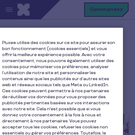
Aller au contenu principal
R
Commandez
Accueil
Blog
Pluxee utilise des cookies sur ce site pour assurer son
Le blog de la qualité de vie
bon fonctionnement (cookies essentiels) et vous
offrir la meilleure expérience possible. Avec votre
consentement, nous pouvons également utiliser des
cookies pour mémoriser vos préférences, analyser
Le blog de la qualité de
l’utilisation de notre site et personnaliser les
contenus ainsi que les publicités sur d’autres sites
vie
web et réseaux sociaux tels que Meta ou LinkedIn.
Ces cookies peuvent permettre à nos partenaires
de réutiliser vos données pour vous proposer des
publicités pertinentes basées sur vos interactions
avec notre site. Cela n'est possible que si vous
donnez votre consentement à la fois à nous et
directement à nos partenaires. Vous pouvez
accepter tous les cookies, refuser les cookies non
essentiels ou gérer vos préférences. Toutefois, le