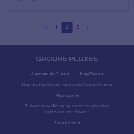
<
Page
1
Page
2
Page
3
>
GROUPE PLUXEE
A propos de Pluxee
Blog Pluxee
Déclaration de la direction de Pluxee Tunisie
Plan du site
Pluxee : nouvelle marque avec de grandes
ambitions pour l’avenir
Recrutement