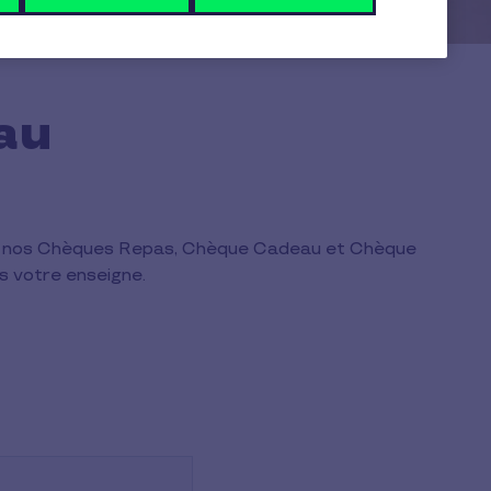
au
pter nos Chèques Repas, Chèque Cadeau et Chèque
s votre enseigne.