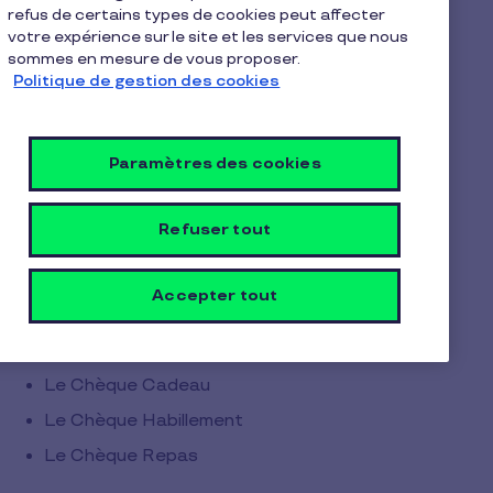
Carte Loisir
refus de certains types de cookies peut affecter
votre expérience sur le site et les services que nous
Carte Repas
sommes en mesure de vous proposer.
Chèque Cadeau
Politique de gestion des cookies
Chèque Habillement
Chèque Repas
Paramètres des cookies
Qui sommes-nous ?- cloned
Refuser tout
Commerçants
Accepter tout
La Carte Pluxee
Pluxee pay
Le Chèque Cadeau
Le Chèque Habillement
Le Chèque Repas