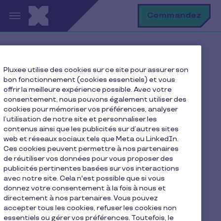
Aller au contenu principal
R
Commandez
Accueil
Plan du site
Pluxee utilise des cookies sur ce site pour assurer son
bon fonctionnement (cookies essentiels) et vous
offrir la meilleure expérience possible. Avec votre
consentement, nous pouvons également utiliser des
Plan du site
cookies pour mémoriser vos préférences, analyser
l’utilisation de notre site et personnaliser les
contenus ainsi que les publicités sur d’autres sites
web et réseaux sociaux tels que Meta ou LinkedIn.
Ces cookies peuvent permettre à nos partenaires
Entreprises
de réutiliser vos données pour vous proposer des
publicités pertinentes basées sur vos interactions
Carte pluxee
avec notre site. Cela n'est possible que si vous
donnez votre consentement à la fois à nous et
Carte Cadeau
directement à nos partenaires. Vous pouvez
accepter tous les cookies, refuser les cookies non
Carte Habillement
essentiels ou gérer vos préférences. Toutefois, le