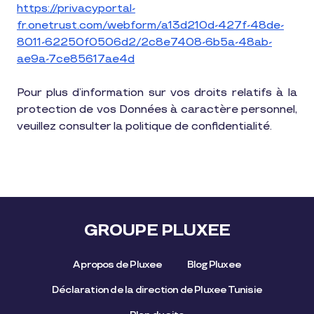
https://privacyportal-
fr.onetrust.com/webform/a13d210d-427f-48de-
8011-62250f0506d2/2c8e7408-6b5a-48ab-
ae9a-7ce85617ae4d
Pour plus d’information sur vos droits relatifs à la
protection de vos Données à caractère personnel,
veuillez consulter la politique de confidentialité.
GROUPE PLUXEE
A propos de Pluxee
Blog Pluxee
Déclaration de la direction de Pluxee Tunisie