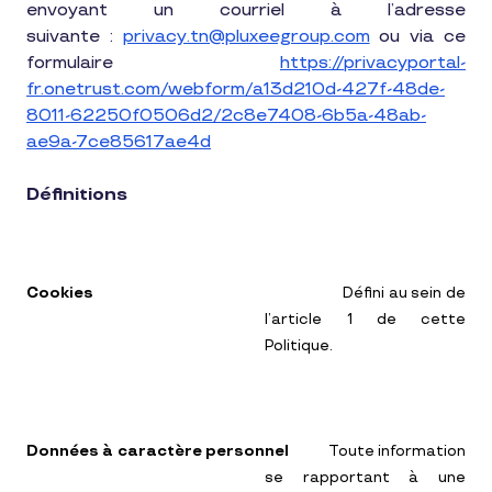
envoyant un courriel à l’adresse
suivante :
privacy.tn@pluxeegroup.com
ou via ce
formulaire
https://privacyportal-
fr.onetrust.com/webform/a13d210d-427f-48de-
8011-62250f0506d2/2c8e7408-6b5a-48ab-
ae9a-7ce85617ae4d
Définitions
Cookies
Défini au sein de
l’article 1 de cette
Politique.
Données à caractère personnel
Toute information
se rapportant à une