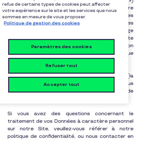
(ci-après « Pluxee Tunisie », ou « nous », ou « notre »)
refus de certains types de cookies peut affecter
qui collecte et traite les Données à caractère
votre expérience sur le site et les services que nous
personnel fournies par un visiteur sur nos sites
sommes en mesure de vous proposer.
internet, applications, portails ou plateformes
Politique de gestion des cookies
(« notre Site »). Lorsque la législation locale exige
un niveau de protection plus élevé que la présente
politique de gestion des Cookies, la législation
Paramètres des cookies
locale prévaudra toujours sur la présente politique
de gestion des Cookies.
Refuser tout
La présente politique de gestion des Cookies (la
« Politique ») vise à décrire les mesures que nous
Accepter tout
mettons en place afin de respecter la vie privée de
tous les visiteurs et utilisateur de notre Site.
Si vous avez des questions concernant le
traitement de vos Données à caractère personnel
sur notre Site, veuillez-vous référer à notre
politique de confidentialité, ou nous contacter en