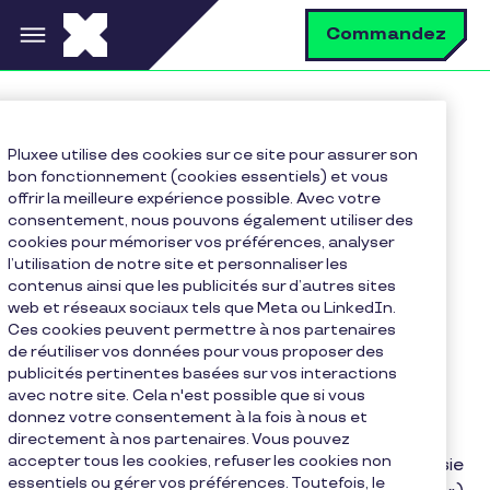
Aller au contenu principal
R
Commandez
Accueil
Pluxee utilise des cookies sur ce site pour assurer son
Trouvez la réponse à vos questions
bon fonctionnement (cookies essentiels) et vous
Politique de gestion des cookies
offrir la meilleure expérience possible. Avec votre
consentement, nous pouvons également utiliser des
cookies pour mémoriser vos préférences, analyser
l’utilisation de notre site et personnaliser les
contenus ainsi que les publicités sur d’autres sites
Politique de gestion des
web et réseaux sociaux tels que Meta ou LinkedIn.
Ces cookies peuvent permettre à nos partenaires
cookies
de réutiliser vos données pour vous proposer des
publicités pertinentes basées sur vos interactions
avec notre site. Cela n'est possible que si vous
donnez votre consentement à la fois à nous et
directement à nos partenaires. Vous pouvez
accepter tous les cookies, refuser les cookies non
Le Responsable du traitement est Pluxee Tunisie
essentiels ou gérer vos préférences. Toutefois, le