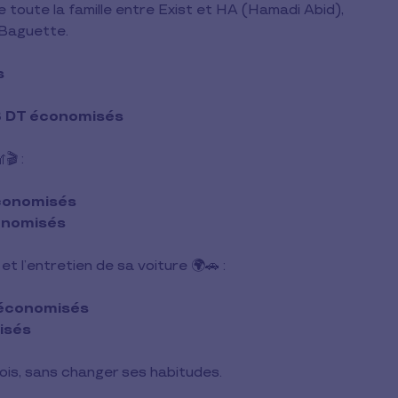
e toute la famille entre Exist et HA (Hamadi Abid),
 Baguette.
s
18 DT économisés
🎬 :
économisés
onomisés
 et l’entretien de sa voiture 🌍🚗 :
 économisés
isés
is, sans changer ses habitudes.