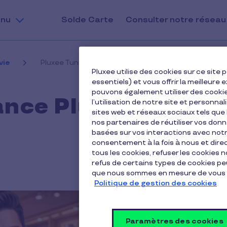
nu
Solde Carte
Consulter notre réseau
vie
Pluxee Tunisie lance Pluxee by Privilèges
Pluxee utilise des cookies sur ce sit
essentiels) et vous offrir la meilleur
pouvons également utiliser des cooki
ance Pluxee by
l’utilisation de notre site et personnal
sites web et réseaux sociaux tels qu
nos partenaires de réutiliser vos don
basées sur vos interactions avec notre
consentement à la fois à nous et dir
tous les cookies, refuser les cookies 
refus de certains types de cookies peu
que nous sommes en mesure de vous 
Politique de gestion des cookies
Paramètres des cookies