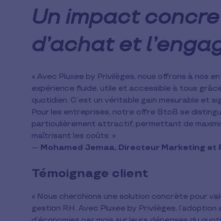
Un impact concret
d’achat et l’eng
« Avec Pluxee by Privilèges, nous offrons à nos en
expérience fluide, utile et accessible à tous grâ
quotidien. C’est un véritable gain mesurable et sign
Pour les entreprises, notre offre BtoB se disting
particulièrement attractif, permettant de maximis
maîtrisant les coûts. »
—
Mohamed Jemaa, Directeur Marketing et Pr
Témoignage client
« Nous cherchions une solution concrète pour val
gestion RH. Avec Pluxee by Privilèges, l’adoption 
d’économies par mois sur leurs dépenses du quotidi