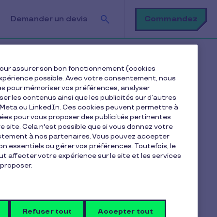
Rechercher
Commandez
Demander un devis
e pour assurer son bon fonctionnement (cookies
e expérience possible. Avec votre consentement, nous
es pour mémoriser vos préférences, analyser
Sommaire
iser les contenus ainsi que les publicités sur d’autres
e Meta ou LinkedIn. Ces cookies peuvent permettre à
nées pour vous proposer des publicités pertinentes
Une solution à double valeur ajoutée
 site. Cela n'est possible que si vous donnez votre
👩‍💼 Pour les collaborateurs
ectement à nos partenaires. Vous pouvez accepter
non essentiels ou gérer vos préférences. Toutefois, le
🏢 Pour les entreprises
t affecter votre expérience sur le site et les services
proposer.
Exemple concret : jusqu’à 280,5 DT d’économies
mensuelles
Un impact concret sur le pouvoir d’achat et
l’engagement
Refuser tout
Accepter tout