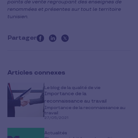
points de vente regroupant des enseignes de
renommées et présentes sur tout le territoire
tunisien.
Partager
this
article
on
social
Articles connexes
media
Le blog de la qualité de vie
Importance de la
reconnaissance au travail
Importance de la reconnaissance au
travail
27/05/2021
Actualités