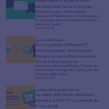
Pluxee enrichit la carte multi-
services avec le service Loisir !
Bonne nouvelle ! Après Repas,
Cadeau et Habillement, Pluxee ajoute
un nouveau service à sa carte multi-
services : Loisir...
17/03/2025
La voix de Pluxee
Et si on parlait d’efficacité ?
Pourquoi passer des chèques
Pluxee à la Carte Multi-services
Je suis Anissa, Directrice
Pluxee ?"
Commerciale chez Pluxee Tunisie, et
si vous lisez ces lignes, c’est qu’on se
connaît déjà. Chez...
23/02/2025
Le blog de la qualité de vie
La valeur des titres-restaurant
portée à 8,000 DT à compter du
1ᵉʳ mai 2026