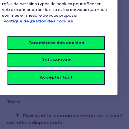
refus de certains types de cookies peut affecter
votre expérience sur le site et les services que nous
sommes en mesure de vous proposer.
Politique de gestion des cookies
Paramètres des cookies
Refuser tout
Optez pour les titres cadeaux pour
souhaiter un bon Ramadan et un bon Aïd à
vos collaborateurs !
Accepter tout
Tables des matières
Intro
I. Pourquoi la reconnaissance au travail
est-elle indispensable