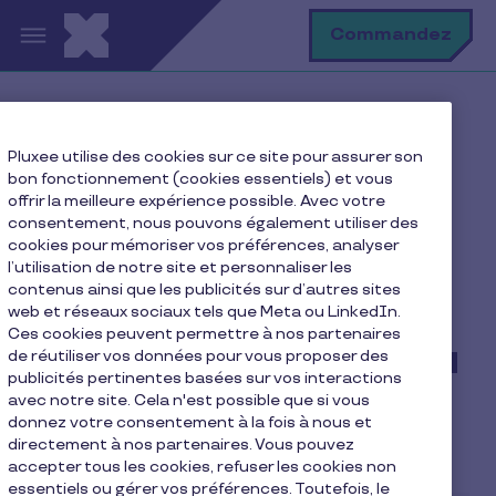
Aller au contenu principal
R
Commandez
Accueil
Blog
Pluxee utilise des cookies sur ce site pour assurer son
Le blog de la qualité de vie
bon fonctionnement (cookies essentiels) et vous
Pourquoi la reconnaissance au travail est-elle
offrir la meilleure expérience possible. Avec votre
indispensable
consentement, nous pouvons également utiliser des
cookies pour mémoriser vos préférences, analyser
l’utilisation de notre site et personnaliser les
contenus ainsi que les publicités sur d’autres sites
web et réseaux sociaux tels que Meta ou LinkedIn.
Pourquoi la
Ces cookies peuvent permettre à nos partenaires
reconnaissance au travail
de réutiliser vos données pour vous proposer des
publicités pertinentes basées sur vos interactions
est-elle indispensable
avec notre site. Cela n'est possible que si vous
donnez votre consentement à la fois à nous et
directement à nos partenaires. Vous pouvez
6 min de lecture
13/03/2023
accepter tous les cookies, refuser les cookies non
essentiels ou gérer vos préférences. Toutefois, le