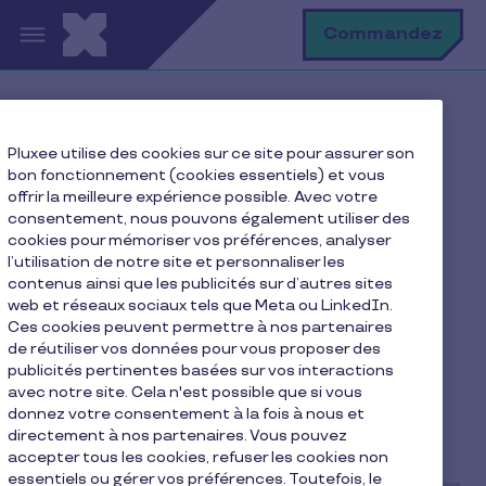
Aller au contenu principal
R
Commandez
Accueil
Blog
Pluxee utilise des cookies sur ce site pour assurer son
Le blog de la qualité de vie
bon fonctionnement (cookies essentiels) et vous
Une Petite Entreprise a-t-elle droit au ticket
offrir la meilleure expérience possible. Avec votre
restaurant?
consentement, nous pouvons également utiliser des
cookies pour mémoriser vos préférences, analyser
l’utilisation de notre site et personnaliser les
contenus ainsi que les publicités sur d’autres sites
web et réseaux sociaux tels que Meta ou LinkedIn.
Une Petite Entreprise a-t-
Ces cookies peuvent permettre à nos partenaires
elle droit au ticket
de réutiliser vos données pour vous proposer des
publicités pertinentes basées sur vos interactions
restaurant?
avec notre site. Cela n'est possible que si vous
donnez votre consentement à la fois à nous et
directement à nos partenaires. Vous pouvez
4 min de lecture
18/08/2021
accepter tous les cookies, refuser les cookies non
essentiels ou gérer vos préférences. Toutefois, le