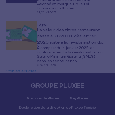
valorisé et impliqué. Un lieu où
l’innovation jaillit des...
12/01/2025
Légal
La valeur des titres restaurant
passe à 7,620 DT dès janvier
2025 suite à la revalorisation du
À compter du 1ᵉʳ janvier 2025, et
SMIG
conformément à la revalorisation du
Salaire Minimum Garanti (SMIG)
dans les secteurs non...
3/04/2025
Voir les articles
GROUPE PLUXEE
A propos de Pluxee
Blog Pluxee
Déclaration de la direction de Pluxee Tunisie