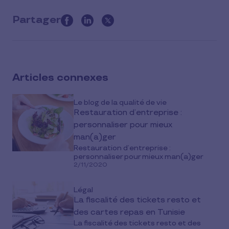
Partager
this
article
on
social
Articles connexes
media
Le blog de la qualité de vie
Restauration d’entreprise :
personnaliser pour mieux
man(a)ger
Restauration d’entreprise :
personnaliser pour mieux man(a)ger
2/11/2020
Légal
La fiscalité des tickets resto et
des cartes repas en Tunisie
La fiscalité des tickets resto et des