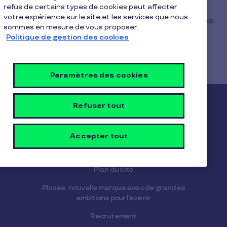
refus de certains types de cookies peut affecter
Avril 2015, un code de déontologie représentant
votre expérience sur le site et les services que nous
les règles d’éthique, de moralité et de concurrence
sommes en mesure de vous proposer.
loyale qui s’imposent à tout émetteur de chèques
Politique de gestion des cookies
de services signataire de ce code.
Paramètres des cookies
GROUPE PLUXEE
Refuser tout
A propos de Pluxee
Blog Pluxee
Accepter tout
Déclaration de la direction de Pluxee Tunisie
Plan du site
Pluxee : nouvelle marque avec de grandes
ambitions pour l’avenir
Recrutement