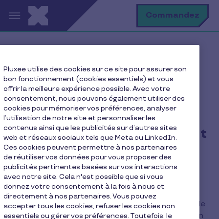
Aller au contenu principal
R
Commandez
Accueil
Pluxee utilise des cookies sur ce site pour assurer son
Trouvez la réponse à vos questions
bon fonctionnement (cookies essentiels) et vous
Existe-t-il une loi régissant les chèques cadeaux ?
offrir la meilleure expérience possible. Avec votre
consentement, nous pouvons également utiliser des
cookies pour mémoriser vos préférences, analyser
l’utilisation de notre site et personnaliser les
contenus ainsi que les publicités sur d’autres sites
Existe-t-il une loi régissant
web et réseaux sociaux tels que Meta ou LinkedIn.
les chèques cadeaux ?
Ces cookies peuvent permettre à nos partenaires
de réutiliser vos données pour vous proposer des
publicités pertinentes basées sur vos interactions
avec notre site. Cela n'est possible que si vous
Il n’existe aucune loi qui régit actuellement
donnez votre consentement à la fois à nous et
l’émission, le fonctionnement et l’utilisation du
directement à nos partenaires. Vous pouvez
chèque cadeau. En revanche, la chambre syndicale
accepter tous les cookies, refuser les cookies non
des émetteurs de chèques de services a établi en
essentiels ou gérer vos préférences. Toutefois, le