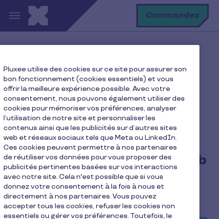
Aller au contenu principal
R
Commandez
Accueil
Blog
Actualités
Pluxee utilise des cookies sur ce site pour assurer son
Lancement de l’application Pluxee sur Android, IOS et
bon fonctionnement (cookies essentiels) et vous
sur le Web !
offrir la meilleure expérience possible. Avec votre
consentement, nous pouvons également utiliser des
cookies pour mémoriser vos préférences, analyser
l’utilisation de notre site et personnaliser les
Lancement de
contenus ainsi que les publicités sur d’autres sites
web et réseaux sociaux tels que Meta ou LinkedIn.
l’application Pluxee sur
Ces cookies peuvent permettre à nos partenaires
Android, IOS et sur le Web
de réutiliser vos données pour vous proposer des
publicités pertinentes basées sur vos interactions
!
avec notre site. Cela n'est possible que si vous
donnez votre consentement à la fois à nous et
directement à nos partenaires. Vous pouvez
1 min de lecture
9/02/2021
accepter tous les cookies, refuser les cookies non
essentiels ou gérer vos préférences. Toutefois, le