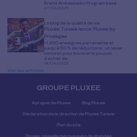
Brand Ambassador Program basé...
27/02/2025
Le blog de la qualité de vie
Pluxee Tunisie lance Pluxee by
Privilèges
+1 450 enseignes partenaires et
jusqu’à 50 % de réductions : un levier
concret pour booster le pouvoir
d’achat de...
14/04/2026
Voir les articles
GROUPE PLUXEE
A propos de Pluxee
Blog Pluxee
Déclaration de la direction de Pluxee Tunisie
Plan du site
Pluxee : nouvelle marque avec de grandes